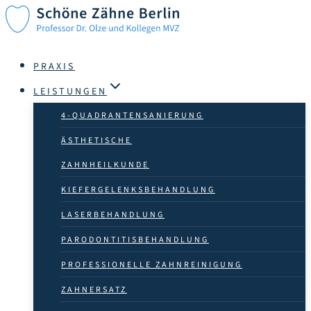
Zum
Inhalt
springen
PRAXIS
LEISTUNGEN
4-QUADRANTEN­SANIERUNG
ÄSTHETISCHE
ZAHN­HEILKUNDE
KIEFERGELENKSBEHANDLUNG
LASER­BEHANDLUNG
PARODONTITISBEHANDLUNG
PROFESSIONELLE ZAHN­­REINIGUNG
ZAHNERSATZ