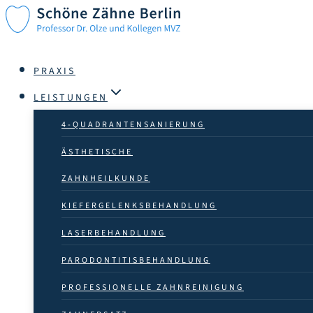
Zum
Inhalt
springen
PRAXIS
LEISTUNGEN
4-QUADRANTEN­SANIERUNG
ÄSTHETISCHE
ZAHN­HEILKUNDE
KIEFERGELENKSBEHANDLUNG
LASER­BEHANDLUNG
PARODONTITISBEHANDLUNG
PROFESSIONELLE ZAHN­­REINIGUNG