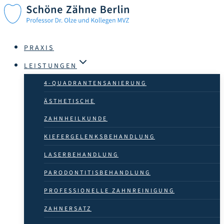
Zum
Inhalt
springen
PRAXIS
LEISTUNGEN
4-QUADRANTEN­SANIERUNG
ÄSTHETISCHE
ZAHN­HEILKUNDE
KIEFERGELENKSBEHANDLUNG
LASER­BEHANDLUNG
PARODONTITISBEHANDLUNG
PROFESSIONELLE ZAHN­­REINIGUNG
ZAHNERSATZ